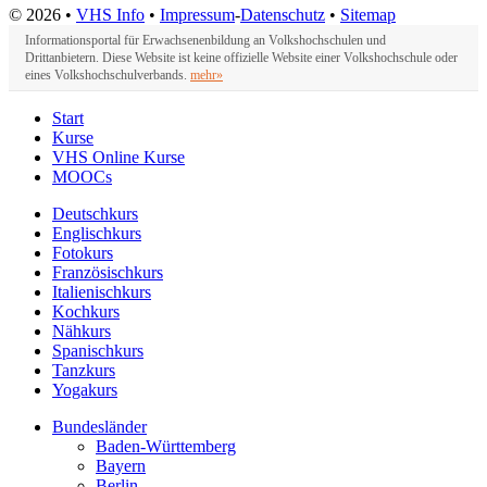
© 2026 •
VHS Info
•
Impressum
-
Datenschutz
•
Sitemap
Informationsportal für Erwachsenenbildung an Volkshochschulen und
Drittanbietern. Diese Website ist keine offizielle Website einer Volkshochschule oder
eines Volkshochschulverbands.
mehr»
Start
Kurse
VHS Online Kurse
MOOCs
Deutschkurs
Englischkurs
Fotokurs
Französischkurs
Italienischkurs
Kochkurs
Nähkurs
Spanischkurs
Tanzkurs
Yogakurs
Bundesländer
Baden-Württemberg
Bayern
Berlin