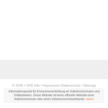
Name der Bildungseinrichtung
*
Standort
*
Anzeige
© 2026 •
VHS Info
•
Impressum
-
Datenschutz
•
Sitemap
Webseite
Informationsportal für Erwachsenenbildung an Volkshochschulen und
Drittanbietern. Diese Website ist keine offizielle Website einer
Volkshochschule oder eines Volkshochschulverbands.
mehr»