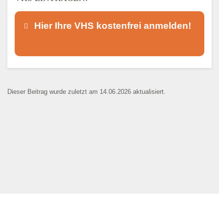
Hier Ihre VHS kostenfrei anmelden!
Dieser Teil dient lediglich zur
Kontaktaufnahme und ist nicht
Dieser Beitrag wurde zuletzt am 14.06.2026 aktualisiert.
öffentlich sichtbar.
Ansprechpartner
*
E-Mail
*