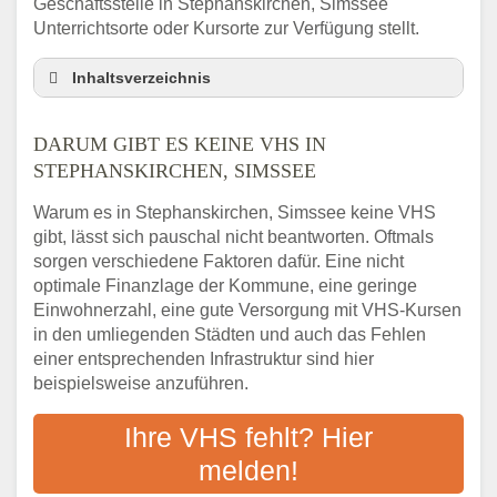
Geschäftsstelle in Stephanskirchen, Simssee
Unterrichtsorte oder Kursorte zur Verfügung stellt.
Inhaltsverzeichnis
Darum gibt es keine VHS in
Stephanskirchen, Simssee
DARUM GIBT ES KEINE VHS IN
3 schnelle Tipps
STEPHANSKIRCHEN, SIMSSEE
Checkliste: So finden auch Menschen aus
Warum es in Stephanskirchen, Simssee keine VHS
Stephanskirchen, Simssee VHS-Kurse in
gibt, lässt sich pauschal nicht beantworten. Oftmals
Ihrer Nähe
sorgen verschiedene Faktoren dafür. Eine nicht
Abendschule in der Region rund um
optimale Finanzlage der Kommune, eine geringe
Stephanskirchen, Simssee
Einwohnerzahl, eine gute Versorgung mit VHS-Kursen
VHS steht für Erwachsenenbildung
in den umliegenden Städten und auch das Fehlen
Online-Kurse: Alternative Angebote zum
einer entsprechenden Infrastruktur sind hier
VHS-Kurs
beispielsweise anzuführen.
Vor- und Nachteile von Online-Kursen
Ihre VHS fehlt? Hier
Checkliste: Darauf kommt es bei
Bildungsangeboten an
melden!
Das bundesweite Volkshochschulwesen