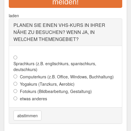
melden!
Adresse:
Mitterweg 8, 84048 Mainburg
Aktualisiert: August 2021
laden
PLANEN SIE EINEN VHS-KURS IN IHRER
NÄHE ZU BESUCHEN? WENN JA, IN
WELCHEM THEMENGEBIET?
Sprachkurs (z.B. englischkurs, spanischkurs,
deutschkurs)
Computerkurs (z.B. Office, Windows, Buchhaltung)
Yogakurs (Tanzkurs, Aerobic)
Fotokurs (Bildbearbeitung, Gestaltung)
etwas anderes
abstimmen