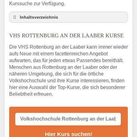
Kurssuche zur Verfügung.
Inhaltsverzeichnis
VHS Nebenstelle in Rottenburg an der
Laaber und Umgebung
VHS ROTTENBURG AN DER LAABER KURSE
3 Tipps
Die VHS Rottenburg an der Laaber kann immer wieder
Abendschule Rottenburg an der Laaber
aufs Neue mit einem facettenreichen Angebot
Kurssuche
aufwarten, das für jeden etwas Passendes bereithält.
VHS Rottenburg an der Laaber Kurse
Menschen aus Rottenburg an der Laaber oder der
VHS Rottenburg an der Laaber –
näheren Umgebung, die sich für die örtliche
Öffnungszeiten und Telefonnummer
Volkshochschule und ihre Kurse interessieren, finden
hier eine Auswahl der Top-Kurse, die sich besonderer
Stellenangebote der Volkshochschule
Rottenburg an der Laaber
Beliebtheit erfreuen.
Online-Kurse – Alternative Angebote zum
VHS-Kurs
Alternativen zum VHS Programm 2026 in
Rottenburg an der Laaber