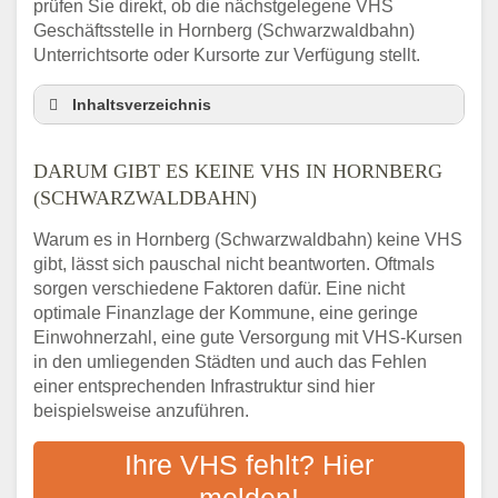
prüfen Sie direkt, ob die nächstgelegene VHS
Geschäftsstelle in Hornberg (Schwarzwaldbahn)
Unterrichtsorte oder Kursorte zur Verfügung stellt.
Inhaltsverzeichnis
Darum gibt es keine VHS in Hornberg
(Schwarzwaldbahn)
DARUM GIBT ES KEINE VHS IN HORNBERG
3 schnelle Tipps
(SCHWARZWALDBAHN)
Checkliste: So finden auch Menschen aus
Warum es in Hornberg (Schwarzwaldbahn) keine VHS
Hornberg (Schwarzwaldbahn) VHS-Kurse in
gibt, lässt sich pauschal nicht beantworten. Oftmals
Ihrer Nähe
sorgen verschiedene Faktoren dafür. Eine nicht
Abendschule in der Region rund um
optimale Finanzlage der Kommune, eine geringe
Hornberg (Schwarzwaldbahn)
Einwohnerzahl, eine gute Versorgung mit VHS-Kursen
VHS steht für Erwachsenenbildung
in den umliegenden Städten und auch das Fehlen
Online-Kurse: Alternative Angebote zum
einer entsprechenden Infrastruktur sind hier
VHS-Kurs
beispielsweise anzuführen.
Vor- und Nachteile von Online-Kursen
Ihre VHS fehlt? Hier
Checkliste: Darauf kommt es bei
Bildungsangeboten an
melden!