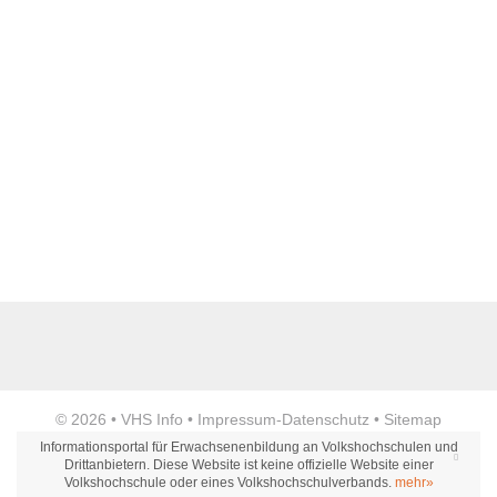
Name der Bildungseinrichtung
*
Standort
*
Anzeige
© 2026 •
VHS Info
•
Impressum
-
Datenschutz
•
Sitemap
Webseite
Informationsportal für Erwachsenenbildung an Volkshochschulen und
Drittanbietern. Diese Website ist keine offizielle Website einer
Volkshochschule oder eines Volkshochschulverbands.
mehr»