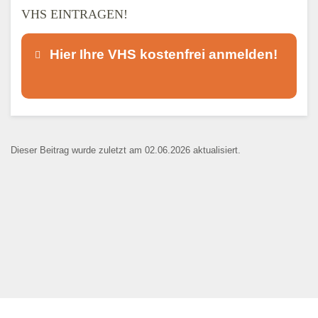
VHS EINTRAGEN!
Hier Ihre VHS kostenfrei anmelden!
Dieser Teil dient lediglich zur
Kontaktaufnahme und ist nicht
Dieser Beitrag wurde zuletzt am 02.06.2026 aktualisiert.
öffentlich sichtbar.
Ansprechpartner
*
E-Mail
*