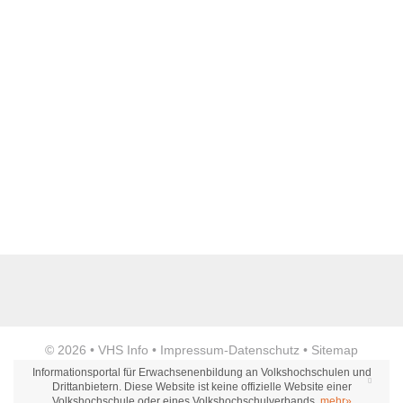
Anzeige
© 2026 •
VHS Info
•
Impressum
-
Datenschutz
•
Sitemap
Informationsportal für Erwachsenenbildung an Volkshochschulen und
Drittanbietern. Diese Website ist keine offizielle Website einer
Volkshochschule oder eines Volkshochschulverbands.
mehr»