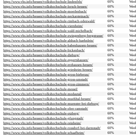
https://www.vhs.info/hessen/volkshochschule-lindenfels/
60%
Wee
https://www.vhs.info/hessen/volkshochschule-lorsch-hessen/
60%
Wee
https://www.vhs.info/hessen/volkshochschule-moerlenbach/
60%
Wee
https://www.vhs.info/hessen/volkshochschule-neckarsteinach/
60%
Wee
https://www.vhs.info/hessen/volkshochschule-rimbach-odenwald/
60%
Wee
https://www.vhs.info/hessen/volkshochschule-viernheim/
60%
Wee
https://www.vhs.info/hessen/volkshochschule-wald-michelbach/
60%
Wee
https://www.vhs.info/hessen/volkshochschule-zwingenberg-bergstrasse/
60%
Wee
https://www.vhs.info/hessen/volkshochschule-alsbach-haehnlein/
60%
Wee
https://www.vhs.info/hessen/volkshochschule-babenhausen-hessen/
60%
Wee
https://www.vhs.info/hessen/volkshochschule-bickenbach/
60%
Wee
https://www.vhs.info/hessen/volkshochschule-dieburg/
60%
Wee
https://www.vhs.info/hessen/volkshochschule-eppertshausen/
60%
Wee
https://www.vhs.info/hessen/volkshochschule-erzhausen-hessen/
60%
Wee
https://www.vhs.info/hessen/volkshochschule-griesheim-hessen/
60%
Wee
https://www.vhs.info/hessen/volkshochschule-gross-bieberau/
60%
Wee
https://www.vhs.info/hessen/volkshochschule-gross-umstadt/
60%
Wee
https://www.vhs.info/hessen/volkshochschule-gross-zimmern/
60%
Wee
https://www.vhs.info/hessen/volkshochschule-messel/
60%
Wee
https://www.vhs.info/hessen/volkshochschule-modautal/
60%
Wee
https://www.vhs.info/hessen/volkshochschule-muehltal-hessen/
60%
Wee
https://www.vhs.info/hessen/volkshochschule-muenster-bei-dieburg/
60%
Wee
https://www.vhs.info/hessen/volkshochschule-ober-ramstadt/
60%
Wee
https://www.vhs.info/hessen/volkshochschule-otzberg/
60%
Wee
https://www.vhs.info/hessen/volkshochschule-pfungstadt/
60%
Wee
https://www.vhs.info/hessen/volkshochschule-reinheim/
60%
Wee
https://www.vhs.info/hessen/volkshochschule-rossdorf-bei-darmstadt/
60%
Wee
https://www.vhs.info/hessen/volkshochschule-schaafheim/
60%
Wee