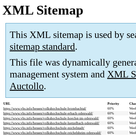
XML Sitemap
This XML sitemap is used by se
sitemap standard
.
This file was dynamically gener
management system and
XML Si
Auctollo
.
URL
Priority
Chan
https://www.vhs.info/hessen/volkshochschule-brombachtal/
60%
Wee
https://www.vhs.info/hessen/volkshochschule-erbach-odenwald/
60%
Wee
https://www.vhs.info/hessen/volkshochschule-hoechst-im-odenwald/
60%
Wee
https://www.vhs.info/hessen/volkshochschule-luetzelbach-odenwald/
60%
Wee
https://www.vhs.info/hessen/volkshochschule-michelstadt/
60%
Wee
https://www.vhs.info/hessen/volkshochschule-reichelsheim-odenwald/
60%
Wee