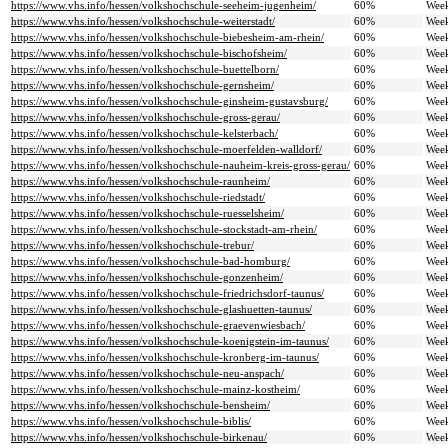
https://www.vhs.info/hessen/volkshochschule-seeheim-jugenheim/
60%
Wee
https://www.vhs.info/hessen/volkshochschule-weiterstadt/
60%
Wee
https://www.vhs.info/hessen/volkshochschule-biebesheim-am-rhein/
60%
Wee
https://www.vhs.info/hessen/volkshochschule-bischofsheim/
60%
Wee
https://www.vhs.info/hessen/volkshochschule-buettelborn/
60%
Wee
https://www.vhs.info/hessen/volkshochschule-gernsheim/
60%
Wee
https://www.vhs.info/hessen/volkshochschule-ginsheim-gustavsburg/
60%
Wee
https://www.vhs.info/hessen/volkshochschule-gross-gerau/
60%
Wee
https://www.vhs.info/hessen/volkshochschule-kelsterbach/
60%
Wee
https://www.vhs.info/hessen/volkshochschule-moerfelden-walldorf/
60%
Wee
https://www.vhs.info/hessen/volkshochschule-nauheim-kreis-gross-gerau/
60%
Wee
https://www.vhs.info/hessen/volkshochschule-raunheim/
60%
Wee
https://www.vhs.info/hessen/volkshochschule-riedstadt/
60%
Wee
https://www.vhs.info/hessen/volkshochschule-ruesselsheim/
60%
Wee
https://www.vhs.info/hessen/volkshochschule-stockstadt-am-rhein/
60%
Wee
https://www.vhs.info/hessen/volkshochschule-trebur/
60%
Wee
https://www.vhs.info/hessen/volkshochschule-bad-homburg/
60%
Wee
https://www.vhs.info/hessen/volkshochschule-gonzenheim/
60%
Wee
https://www.vhs.info/hessen/volkshochschule-friedrichsdorf-taunus/
60%
Wee
https://www.vhs.info/hessen/volkshochschule-glashuetten-taunus/
60%
Wee
https://www.vhs.info/hessen/volkshochschule-graevenwiesbach/
60%
Wee
https://www.vhs.info/hessen/volkshochschule-koenigstein-im-taunus/
60%
Wee
https://www.vhs.info/hessen/volkshochschule-kronberg-im-taunus/
60%
Wee
https://www.vhs.info/hessen/volkshochschule-neu-anspach/
60%
Wee
https://www.vhs.info/hessen/volkshochschule-mainz-kostheim/
60%
Wee
https://www.vhs.info/hessen/volkshochschule-bensheim/
60%
Wee
https://www.vhs.info/hessen/volkshochschule-biblis/
60%
Wee
https://www.vhs.info/hessen/volkshochschule-birkenau/
60%
Wee