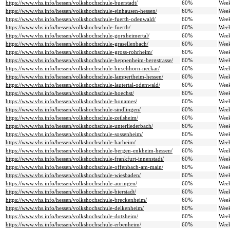
https://www.vhs.info/hessen/volkshochschule-buerstadt/
60%
Wee
https://www.vhs.info/hessen/volkshochschule-einhausen-hessen/
60%
Wee
https://www.vhs.info/hessen/volkshochschule-fuerth-odenwald/
60%
Wee
https://www.vhs.info/hessen/volkshochschule-fuerth/
60%
Wee
https://www.vhs.info/hessen/volkshochschule-gorxheimertal/
60%
Wee
https://www.vhs.info/hessen/volkshochschule-grasellenbach/
60%
Wee
https://www.vhs.info/hessen/volkshochschule-gross-rohrheim/
60%
Wee
https://www.vhs.info/hessen/volkshochschule-heppenheim-bergstrasse/
60%
Wee
https://www.vhs.info/hessen/volkshochschule-hirschhorn-neckar/
60%
Wee
https://www.vhs.info/hessen/volkshochschule-lampertheim-hessen/
60%
Wee
https://www.vhs.info/hessen/volkshochschule-lautertal-odenwald/
60%
Wee
https://www.vhs.info/hessen/volkshochschule-hoechst/
60%
Wee
https://www.vhs.info/hessen/volkshochschule-bonames/
60%
Wee
https://www.vhs.info/hessen/volkshochschule-sindlingen/
60%
Wee
https://www.vhs.info/hessen/volkshochschule-zeilsheim/
60%
Wee
https://www.vhs.info/hessen/volkshochschule-unterliederbach/
60%
Wee
https://www.vhs.info/hessen/volkshochschule-sossenheim/
60%
Wee
https://www.vhs.info/hessen/volkshochschule-harheim/
60%
Wee
https://www.vhs.info/hessen/volkshochschule-bergen-enkheim-hessen/
60%
Wee
https://www.vhs.info/hessen/volkshochschule-frankfurt-innenstadt/
60%
Wee
https://www.vhs.info/hessen/volkshochschule-offenbach-am-main/
60%
Wee
https://www.vhs.info/hessen/volkshochschule-wiesbaden/
60%
Wee
https://www.vhs.info/hessen/volkshochschule-auringen/
60%
Wee
https://www.vhs.info/hessen/volkshochschule-bierstadt/
60%
Wee
https://www.vhs.info/hessen/volkshochschule-breckenheim/
60%
Wee
https://www.vhs.info/hessen/volkshochschule-delkenheim/
60%
Wee
https://www.vhs.info/hessen/volkshochschule-dotzheim/
60%
Wee
https://www.vhs.info/hessen/volkshochschule-erbenheim/
60%
Wee