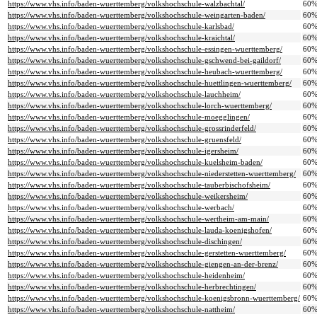
https://www.vhs.info/baden-wuerttemberg/volkshochschule-walzbachtal/
60
https://www.vhs.info/baden-wuerttemberg/volkshochschule-weingarten-baden/
60
https://www.vhs.info/baden-wuerttemberg/volkshochschule-karlsbad/
60
https://www.vhs.info/baden-wuerttemberg/volkshochschule-kraichtal/
60
https://www.vhs.info/baden-wuerttemberg/volkshochschule-essingen-wuerttemberg/
60
https://www.vhs.info/baden-wuerttemberg/volkshochschule-gschwend-bei-gaildorf/
60
https://www.vhs.info/baden-wuerttemberg/volkshochschule-heubach-wuerttemberg/
60
https://www.vhs.info/baden-wuerttemberg/volkshochschule-huettlingen-wuerttemberg/
60
https://www.vhs.info/baden-wuerttemberg/volkshochschule-lauchheim/
60
https://www.vhs.info/baden-wuerttemberg/volkshochschule-lorch-wuerttemberg/
60
https://www.vhs.info/baden-wuerttemberg/volkshochschule-moegglingen/
60
https://www.vhs.info/baden-wuerttemberg/volkshochschule-grossrinderfeld/
60
https://www.vhs.info/baden-wuerttemberg/volkshochschule-gruensfeld/
60
https://www.vhs.info/baden-wuerttemberg/volkshochschule-igersheim/
60
https://www.vhs.info/baden-wuerttemberg/volkshochschule-kuelsheim-baden/
60
https://www.vhs.info/baden-wuerttemberg/volkshochschule-niederstetten-wuerttemberg/
60
https://www.vhs.info/baden-wuerttemberg/volkshochschule-tauberbischofsheim/
60
https://www.vhs.info/baden-wuerttemberg/volkshochschule-weikersheim/
60
https://www.vhs.info/baden-wuerttemberg/volkshochschule-werbach/
60
https://www.vhs.info/baden-wuerttemberg/volkshochschule-wertheim-am-main/
60
https://www.vhs.info/baden-wuerttemberg/volkshochschule-lauda-koenigshofen/
60
https://www.vhs.info/baden-wuerttemberg/volkshochschule-dischingen/
60
https://www.vhs.info/baden-wuerttemberg/volkshochschule-gerstetten-wuerttemberg/
60
https://www.vhs.info/baden-wuerttemberg/volkshochschule-giengen-an-der-brenz/
60
https://www.vhs.info/baden-wuerttemberg/volkshochschule-heidenheim/
60
https://www.vhs.info/baden-wuerttemberg/volkshochschule-herbrechtingen/
60
https://www.vhs.info/baden-wuerttemberg/volkshochschule-koenigsbronn-wuerttemberg/
60
https://www.vhs.info/baden-wuerttemberg/volkshochschule-nattheim/
60