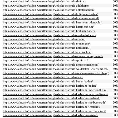
https://www.vhs.info/baden-wuerttemberg/volkshochschule-rheinau/
60
https://www.vhs.info/baden-wuerttemberg/volkshochschule-adelsheim/
60
https://www.vhs.info/baden-wuerttemberg/volkshochschule-aglasterhausen/
60
https://www.vhs.info/baden-wuerttemberg/volkshochschule-billigheim-baden/
60
https://www.vhs.info/baden-wuerttemberg/volkshochschule-buchen-odenwald/
60
https://www.vhs.info/baden-wuerttemberg/volkshochschule-hardheim-odenwald/
60
https://www.vhs.info/baden-wuerttemberg/volkshochschule-hassmersheim/
60
https://www.vhs.info/baden-wuerttemberg/volkshochschule-limbach-baden/
60
https://www.vhs.info/baden-wuerttemberg/volkshochschule-mosbach-baden/
60
https://www.vhs.info/baden-wuerttemberg/volkshochschule-mudau/
60
https://www.vhs.info/baden-wuerttemberg/volkshochschule-mutlangen/
60
https://www.vhs.info/baden-wuerttemberg/volkshochschule-neresheim/
60
https://www.vhs.info/baden-wuerttemberg/volkshochschule-oberkochen/
60
https://www.vhs.info/baden-wuerttemberg/volkshochschule-schwaebisch-gmuend/
60
https://www.vhs.info/baden-wuerttemberg/volkshochschule-spraitbach/
60
https://www.vhs.info/baden-wuerttemberg/volkshochschule-unterschneidheim/
60
https://www.vhs.info/baden-wuerttemberg/volkshochschule-waldstetten-wuerttemberg/
60
https://www.vhs.info/baden-wuerttemberg/volkshochschule-westhausen-wuerttemberg/
60
https://www.vhs.info/baden-wuerttemberg/volkshochschule-aalen/
60
https://www.vhs.info/baden-wuerttemberg/volkshochschule-baden-baden/
60
https://www.vhs.info/baden-wuerttemberg/volkshochschule-karlsruhe-baden/
60
https://www.vhs.info/baden-wuerttemberg/volkshochschule-karlsruhe-innenstadt-ost/
60
https://www.vhs.info/baden-wuerttemberg/volkshochschule-karlsruhe-innenstadt-west/
60
https://www.vhs.info/baden-wuerttemberg/volkshochschule-karlsruhe-suedstadt/
60
https://www.vhs.info/baden-wuerttemberg/volkshochschule-karlsruhe-suedweststadt/
60
https://www.vhs.info/baden-wuerttemberg/volkshochschule-karlsruhe-weststadt/
60
https://www.vhs.info/baden-wuerttemberg/volkshochschule-karlsruhe-nordweststadt/
60
https://www.vhs.info/baden-wuerttemberg/volkshochschule-karlsruhe-oststadt/
60