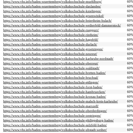
https://www.vhs.info/baden-wuerttemberg/volkshochschule-muehlburg/
60
https://www.vhs.info/baden-wuerttemberg/volkshochschule-daxlanden/
60
https://www.vhs.info/baden-wuerttemberg/volkshochschule-knielingen/
60
https://www.vhs.info/baden-wuerttemberg/volkshochschule-gruenwinkel/
60
https://www.vhs.info/baden-wuerttemberg/volkshochschule-beiertheim-bulach/
60
https://www.vhs.info/baden-wuerttemberg/volkshochschule-weiherfeld-dammerstock/
60
https://www.vhs.info/baden-wuerttemberg/volkshochschule-rueppurr/
60
https://www.vhs.info/baden-wuerttemberg/volkshochschule-rintheim/
60
https://www.vhs.info/baden-wuerttemberg/volkshochschule-hagsfeld/
60
https://www.vhs.info/baden-wuerttemberg/volkshochschule-durlach/
60
https://www.vhs.info/baden-wuerttemberg/volkshochschule-groetzingen/
60
https://www.vhs.info/baden-wuerttemberg/volkshochschule-neureut/
60
https://www.vhs.info/baden-wuerttemberg/volkshochschule-karlsruhe-nordstadt/
60
https://www.vhs.info/baden-wuerttemberg/volkshochschule-oberreut/
60
https://www.vhs.info/baden-wuerttemberg/volkshochschule-waldstadt/
60
https://www.vhs.info/baden-wuerttemberg/volkshochschule-bretten-baden/
60
https://www.vhs.info/baden-wuerttemberg/volkshochschule-bruchsal/
60
https://www.vhs.info/baden-wuerttemberg/volkshochschule-ettlingen/
60
https://www.vhs.info/baden-wuerttemberg/volkshochschule-forst-baden/
60
https://www.vhs.info/baden-wuerttemberg/volkshochschule-hambruecken/
60
https://www.vhs.info/baden-wuerttemberg/volkshochschule-kronau-baden/
60
https://www.vhs.info/baden-wuerttemberg/volkshochschule-malsch-kreis-karlsruhe/
60
https://www.vhs.info/baden-wuerttemberg/volkshochschule-marxzell/
60
https://www.vhs.info/baden-wuerttemberg/volkshochschule-oberderdingen/
60
https://www.vhs.info/baden-wuerttemberg/volkshochschule-oestringen/
60
https://www.vhs.info/baden-wuerttemberg/volkshochschule-philippsburg-baden/
60
https://www.vhs.info/baden-wuerttemberg/volkshochschule-sulzfeld-baden/
60
https://www.vhs.info/baden-wuerttemberg/volkshochschule-ubstadt-weiher/
60