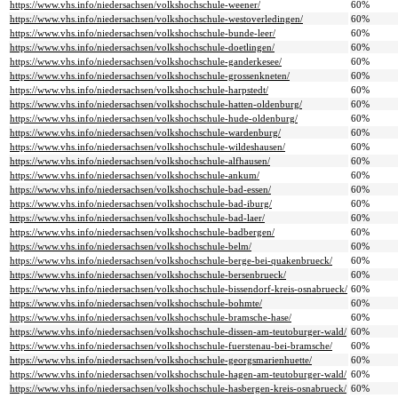
https://www.vhs.info/niedersachsen/volkshochschule-weener/
60%
https://www.vhs.info/niedersachsen/volkshochschule-westoverledingen/
60%
https://www.vhs.info/niedersachsen/volkshochschule-bunde-leer/
60%
https://www.vhs.info/niedersachsen/volkshochschule-doetlingen/
60%
https://www.vhs.info/niedersachsen/volkshochschule-ganderkesee/
60%
https://www.vhs.info/niedersachsen/volkshochschule-grossenkneten/
60%
https://www.vhs.info/niedersachsen/volkshochschule-harpstedt/
60%
https://www.vhs.info/niedersachsen/volkshochschule-hatten-oldenburg/
60%
https://www.vhs.info/niedersachsen/volkshochschule-hude-oldenburg/
60%
https://www.vhs.info/niedersachsen/volkshochschule-wardenburg/
60%
https://www.vhs.info/niedersachsen/volkshochschule-wildeshausen/
60%
https://www.vhs.info/niedersachsen/volkshochschule-alfhausen/
60%
https://www.vhs.info/niedersachsen/volkshochschule-ankum/
60%
https://www.vhs.info/niedersachsen/volkshochschule-bad-essen/
60%
https://www.vhs.info/niedersachsen/volkshochschule-bad-iburg/
60%
https://www.vhs.info/niedersachsen/volkshochschule-bad-laer/
60%
https://www.vhs.info/niedersachsen/volkshochschule-badbergen/
60%
https://www.vhs.info/niedersachsen/volkshochschule-belm/
60%
https://www.vhs.info/niedersachsen/volkshochschule-berge-bei-quakenbrueck/
60%
https://www.vhs.info/niedersachsen/volkshochschule-bersenbrueck/
60%
https://www.vhs.info/niedersachsen/volkshochschule-bissendorf-kreis-osnabrueck/
60%
https://www.vhs.info/niedersachsen/volkshochschule-bohmte/
60%
https://www.vhs.info/niedersachsen/volkshochschule-bramsche-hase/
60%
https://www.vhs.info/niedersachsen/volkshochschule-dissen-am-teutoburger-wald/
60%
https://www.vhs.info/niedersachsen/volkshochschule-fuerstenau-bei-bramsche/
60%
https://www.vhs.info/niedersachsen/volkshochschule-georgsmarienhuette/
60%
https://www.vhs.info/niedersachsen/volkshochschule-hagen-am-teutoburger-wald/
60%
https://www.vhs.info/niedersachsen/volkshochschule-hasbergen-kreis-osnabrueck/
60%