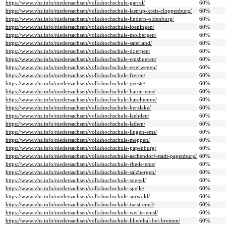
https://www.vhs.info/niedersachsen/volkshochschule-garrel/
60%
https://www.vhs.info/niedersachsen/volkshochschule-lastrup-kreis-cloppenburg/
60%
https://www.vhs.info/niedersachsen/volkshochschule-lindern-oldenburg/
60%
https://www.vhs.info/niedersachsen/volkshochschule-loeningen/
60%
https://www.vhs.info/niedersachsen/volkshochschule-molbergen/
60%
https://www.vhs.info/niedersachsen/volkshochschule-saterland/
60%
https://www.vhs.info/niedersachsen/volkshochschule-doerpen/
60%
https://www.vhs.info/niedersachsen/volkshochschule-emsbueren/
60%
https://www.vhs.info/niedersachsen/volkshochschule-esterwegen/
60%
https://www.vhs.info/niedersachsen/volkshochschule-freren/
60%
https://www.vhs.info/niedersachsen/volkshochschule-geeste/
60%
https://www.vhs.info/niedersachsen/volkshochschule-haren-ems/
60%
https://www.vhs.info/niedersachsen/volkshochschule-haseluenne/
60%
https://www.vhs.info/niedersachsen/volkshochschule-herzlake/
60%
https://www.vhs.info/niedersachsen/volkshochschule-laehden/
60%
https://www.vhs.info/niedersachsen/volkshochschule-lathen/
60%
https://www.vhs.info/niedersachsen/volkshochschule-lingen-ems/
60%
https://www.vhs.info/niedersachsen/volkshochschule-meppen/
60%
https://www.vhs.info/niedersachsen/volkshochschule-papenburg/
60%
https://www.vhs.info/niedersachsen/volkshochschule-aschendorf-stadt-papenburg/
60%
https://www.vhs.info/niedersachsen/volkshochschule-rhede-ems/
60%
https://www.vhs.info/niedersachsen/volkshochschule-salzbergen/
60%
https://www.vhs.info/niedersachsen/volkshochschule-soegel/
60%
https://www.vhs.info/niedersachsen/volkshochschule-spelle/
60%
https://www.vhs.info/niedersachsen/volkshochschule-surwold/
60%
https://www.vhs.info/niedersachsen/volkshochschule-twist-emsl/
60%
https://www.vhs.info/niedersachsen/volkshochschule-werlte-emsl/
60%
https://www.vhs.info/niedersachsen/volkshochschule-lilienthal-bei-bremen/
60%