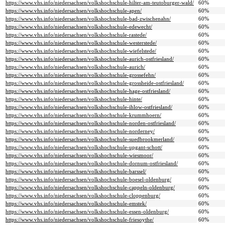
https://www.vhs.info/niedersachsen/volkshochschule-hilter-am-teutoburger-wald/
60%
https://www.vhs.info/niedersachsen/volkshochschule-apen/
60%
https://www.vhs.info/niedersachsen/volkshochschule-bad-zwischenahn/
60%
https://www.vhs.info/niedersachsen/volkshochschule-edewecht/
60%
https://www.vhs.info/niedersachsen/volkshochschule-rastede/
60%
https://www.vhs.info/niedersachsen/volkshochschule-westerstede/
60%
https://www.vhs.info/niedersachsen/volkshochschule-wiefelstede/
60%
https://www.vhs.info/niedersachsen/volkshochschule-aurich-ostfriesland/
60%
https://www.vhs.info/niedersachsen/volkshochschule-aurich/
60%
https://www.vhs.info/niedersachsen/volkshochschule-grossefehn/
60%
https://www.vhs.info/niedersachsen/volkshochschule-grossheide-ostfriesland/
60%
https://www.vhs.info/niedersachsen/volkshochschule-hage-ostfriesland/
60%
https://www.vhs.info/niedersachsen/volkshochschule-hinte/
60%
https://www.vhs.info/niedersachsen/volkshochschule-ihlow-ostfriesland/
60%
https://www.vhs.info/niedersachsen/volkshochschule-krummhoern/
60%
https://www.vhs.info/niedersachsen/volkshochschule-norden-ostfriesland/
60%
https://www.vhs.info/niedersachsen/volkshochschule-norderney/
60%
https://www.vhs.info/niedersachsen/volkshochschule-suedbrookmerland/
60%
https://www.vhs.info/niedersachsen/volkshochschule-upgant-schott/
60%
https://www.vhs.info/niedersachsen/volkshochschule-wiesmoor/
60%
https://www.vhs.info/niedersachsen/volkshochschule-dornum-ostfriesland/
60%
https://www.vhs.info/niedersachsen/volkshochschule-barssel/
60%
https://www.vhs.info/niedersachsen/volkshochschule-boesel-oldenburg/
60%
https://www.vhs.info/niedersachsen/volkshochschule-cappeln-oldenburg/
60%
https://www.vhs.info/niedersachsen/volkshochschule-cloppenburg/
60%
https://www.vhs.info/niedersachsen/volkshochschule-emstek/
60%
https://www.vhs.info/niedersachsen/volkshochschule-essen-oldenburg/
60%
https://www.vhs.info/niedersachsen/volkshochschule-friesoythe/
60%