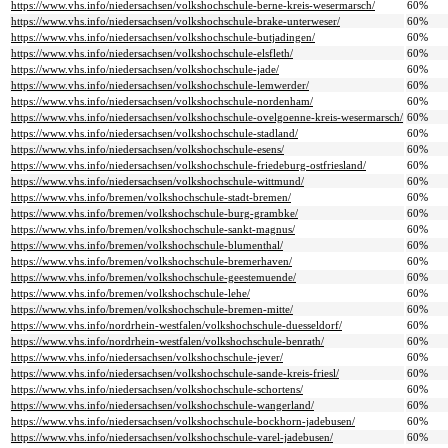
https://www.vhs.info/niedersachsen/volkshochschule-berne-kreis-wesermarsch/
60%
https://www.vhs.info/niedersachsen/volkshochschule-brake-unterweser/
60%
https://www.vhs.info/niedersachsen/volkshochschule-butjadingen/
60%
https://www.vhs.info/niedersachsen/volkshochschule-elsfleth/
60%
https://www.vhs.info/niedersachsen/volkshochschule-jade/
60%
https://www.vhs.info/niedersachsen/volkshochschule-lemwerder/
60%
https://www.vhs.info/niedersachsen/volkshochschule-nordenham/
60%
https://www.vhs.info/niedersachsen/volkshochschule-ovelgoenne-kreis-wesermarsch/
60%
https://www.vhs.info/niedersachsen/volkshochschule-stadland/
60%
https://www.vhs.info/niedersachsen/volkshochschule-esens/
60%
https://www.vhs.info/niedersachsen/volkshochschule-friedeburg-ostfriesland/
60%
https://www.vhs.info/niedersachsen/volkshochschule-wittmund/
60%
https://www.vhs.info/bremen/volkshochschule-stadt-bremen/
60%
https://www.vhs.info/bremen/volkshochschule-burg-grambke/
60%
https://www.vhs.info/bremen/volkshochschule-sankt-magnus/
60%
https://www.vhs.info/bremen/volkshochschule-blumenthal/
60%
https://www.vhs.info/bremen/volkshochschule-bremerhaven/
60%
https://www.vhs.info/bremen/volkshochschule-geestemuende/
60%
https://www.vhs.info/bremen/volkshochschule-lehe/
60%
https://www.vhs.info/bremen/volkshochschule-bremen-mitte/
60%
https://www.vhs.info/nordrhein-westfalen/volkshochschule-duesseldorf/
60%
https://www.vhs.info/nordrhein-westfalen/volkshochschule-benrath/
60%
https://www.vhs.info/niedersachsen/volkshochschule-jever/
60%
https://www.vhs.info/niedersachsen/volkshochschule-sande-kreis-friesl/
60%
https://www.vhs.info/niedersachsen/volkshochschule-schortens/
60%
https://www.vhs.info/niedersachsen/volkshochschule-wangerland/
60%
https://www.vhs.info/niedersachsen/volkshochschule-bockhorn-jadebusen/
60%
https://www.vhs.info/niedersachsen/volkshochschule-varel-jadebusen/
60%