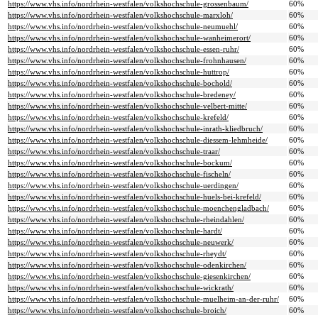
https://www.vhs.info/nordrhein-westfalen/volkshochschule-grossenbaum/
60%
https://www.vhs.info/nordrhein-westfalen/volkshochschule-marxloh/
60%
https://www.vhs.info/nordrhein-westfalen/volkshochschule-neumuehl/
60%
https://www.vhs.info/nordrhein-westfalen/volkshochschule-wanheimerort/
60%
https://www.vhs.info/nordrhein-westfalen/volkshochschule-essen-ruhr/
60%
https://www.vhs.info/nordrhein-westfalen/volkshochschule-frohnhausen/
60%
https://www.vhs.info/nordrhein-westfalen/volkshochschule-huttrop/
60%
https://www.vhs.info/nordrhein-westfalen/volkshochschule-bochold/
60%
https://www.vhs.info/nordrhein-westfalen/volkshochschule-bredeney/
60%
https://www.vhs.info/nordrhein-westfalen/volkshochschule-velbert-mitte/
60%
https://www.vhs.info/nordrhein-westfalen/volkshochschule-krefeld/
60%
https://www.vhs.info/nordrhein-westfalen/volkshochschule-inrath-kliedbruch/
60%
https://www.vhs.info/nordrhein-westfalen/volkshochschule-diessem-lehmheide/
60%
https://www.vhs.info/nordrhein-westfalen/volkshochschule-traar/
60%
https://www.vhs.info/nordrhein-westfalen/volkshochschule-bockum/
60%
https://www.vhs.info/nordrhein-westfalen/volkshochschule-fischeln/
60%
https://www.vhs.info/nordrhein-westfalen/volkshochschule-uerdingen/
60%
https://www.vhs.info/nordrhein-westfalen/volkshochschule-huels-bei-krefeld/
60%
https://www.vhs.info/nordrhein-westfalen/volkshochschule-moenchengladbach/
60%
https://www.vhs.info/nordrhein-westfalen/volkshochschule-rheindahlen/
60%
https://www.vhs.info/nordrhein-westfalen/volkshochschule-hardt/
60%
https://www.vhs.info/nordrhein-westfalen/volkshochschule-neuwerk/
60%
https://www.vhs.info/nordrhein-westfalen/volkshochschule-rheydt/
60%
https://www.vhs.info/nordrhein-westfalen/volkshochschule-odenkirchen/
60%
https://www.vhs.info/nordrhein-westfalen/volkshochschule-giesenkirchen/
60%
https://www.vhs.info/nordrhein-westfalen/volkshochschule-wickrath/
60%
https://www.vhs.info/nordrhein-westfalen/volkshochschule-muelheim-an-der-ruhr/
60%
https://www.vhs.info/nordrhein-westfalen/volkshochschule-broich/
60%