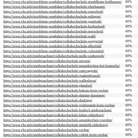
https://www.vhs.info/nordrhein-westfalen/volkshochschule-muehlheim-holthausen/
60%
https://www.vhs.info/nordrhein-westfalen/volkshochschule-oberhausen/
60%
https://www.vhs.info/nordrhein-westfalen/volkshochschule-remscheid/
60%
https://www.vhs.info/nordrhein-westfalen/volkshochschule-solingen/
60%
https://www.vhs.info/nordrhein-westfalen/volkshochschule-graefrath/
60%
https://www.vhs.info/nordrhein-westfalen/volkshochschule-hoehscheid/
60%
https://www.vhs.info/nordrhein-westfalen/volkshochschule-merscheid/
60%
https://www.vhs.info/nordrhein-westfalen/volkshochschule-wald/
60%
https://www.vhs.info/nordrhein-westfalen/volkshochschule-wuppertal/
60%
https://www.vhs.info/nordrhein-westfalen/volkshochschule-elberfeld/
60%
https://www.vhs.info/nordrhein-westfalen/volkshochschule-vohwinkel/
60%
https://www.vhs.info/niedersachsen/volkshochschule-melle-wiehengeb/
60%
https://www.vhs.info/niedersachsen/volkshochschule-merzen/
60%
https://www.vhs.info/niedersachsen/volkshochschule-neuenkirchen-bei-bramsche/
60%
https://www.vhs.info/niedersachsen/volkshochschule-ostercappeln/
60%
https://www.vhs.info/niedersachsen/volkshochschule-quakenbrueck/
60%
https://www.vhs.info/niedersachsen/volkshochschule-wallenhorst/
60%
https://www.vhs.info/niedersachsen/volkshochschule-glandorf/
60%
https://www.vhs.info/niedersachsen/volkshochschule-bakum-kreis-vechta/
60%
https://www.vhs.info/niedersachsen/volkshochschule-damme-duemmer/
60%
https://www.vhs.info/niedersachsen/volkshochschule-dinklage/
60%
https://www.vhs.info/niedersachsen/volkshochschule-goldenstedt-kreis-vechta/
60%
https://www.vhs.info/niedersachsen/volkshochschule-holdorf-niedersachsen/
60%
https://www.vhs.info/niedersachsen/volkshochschule-lohne-oldenburg/
60%
https://www.vhs.info/niedersachsen/volkshochschule-neuenkirchen-voerden/
60%
https://www.vhs.info/niedersachsen/volkshochschule-steinfeld-oldenburg/
60%
https://www.vhs.info/niedersachsen/volkshochschule-vechta/
60%
https://www.vhs.info/niedersachsen/volkshochschule-visbek-kreis-vechta/
60%